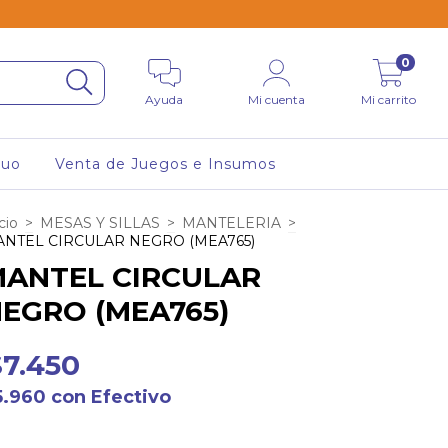
0
Ayuda
Mi cuenta
Mi carrito
tuo
Venta de Juegos e Insumos
cio
>
MESAS Y SILLAS
>
MANTELERIA
>
NTEL CIRCULAR NEGRO (MEA765)
ANTEL CIRCULAR
EGRO (MEA765)
$7.450
5.960
con
Efectivo