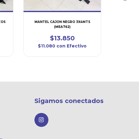
ZOS
MANTEL CAJON NEGRO 3X4MTS
CUBRE M
(MEA762)
NEGRO 1
$13.850
$11.080
con
Efectivo
$2.4
Sigamos conectados