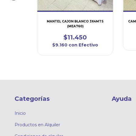
RAL C/LAZOS
MANTEL CAJON BLANCO 3X4MTS
CAM
(MEA760)
$11.450
ctivo
$9.160
con
Efectivo
Categorías
Ayuda
Inicio
Productos en Alquiler