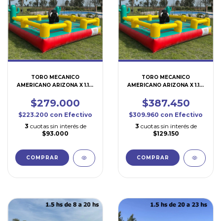
TORO MECANICO
TORO MECANICO
AMERICANO ARIZONA X 1.1/2
AMERICANO ARIZONA X 1.1/2
HS 20-23 HS (TO100) 5x5
HS 23- 02 HS (TO102) 5x5
$279.000
$387.450
$223.200
con
Efectivo
$309.960
con
Efectivo
3
cuotas sin interés de
3
cuotas sin interés de
$93.000
$129.150