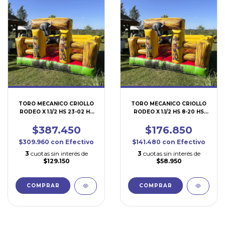
TORO MECANICO CRIOLLO
TORO MECANICO CRIOLLO
RODEO X 1.1/2 HS 23-02 HS
RODEO X 1.1/2 HS 8-20 HS
(TO152) 4x4
(TO150) 4x4
$387.450
$176.850
$309.960
con
Efectivo
$141.480
con
Efectivo
3
cuotas sin interés de
3
cuotas sin interés de
$129.150
$58.950