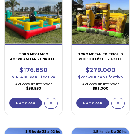
TORO MECANICO
TORO MECANICO CRIOLLO
AMERICANO ARIZONA X 1.1/2
RODEO X 1.1/2 HS 20-23 HS
HS 8-20 HS 5x5mts (TO101)
(TO151) 4x4
$176.850
$279.000
$141.480
con
Efectivo
$223.200
con
Efectivo
3
cuotas sin interés de
3
cuotas sin interés de
$58.950
$93.000