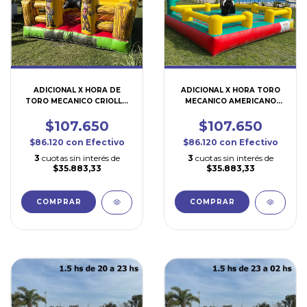
ADICIONAL X HORA DE
ADICIONAL X HORA TORO
TORO MECANICO CRIOLLO
MECANICO AMERICANO
RODEO (TO153) 4x4
ARIZONA (TO110) 5x5
$107.650
$107.650
$86.120
con
Efectivo
$86.120
con
Efectivo
3
cuotas sin interés de
3
cuotas sin interés de
$35.883,33
$35.883,33