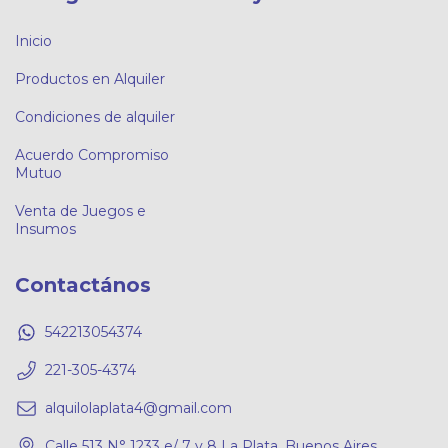
Inicio
Productos en Alquiler
Condiciones de alquiler
Acuerdo Compromiso
Mutuo
Venta de Juegos e
Insumos
Contactános
542213054374
221-305-4374
alquilolaplata4@gmail.com
Calle 513 N° 1233 e/ 7 y 8 La Plata, Buenos Aires,