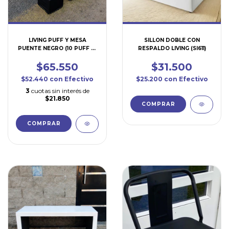
LIVING PUFF Y MESA
SILLON DOBLE CON
PUENTE NEGRO (10 PUFF + 1
RESPALDO LIVING (SI611)
MESA ) (SI651)
$65.550
$31.500
$52.440
con
Efectivo
$25.200
con
Efectivo
3
cuotas sin interés de
$21.850