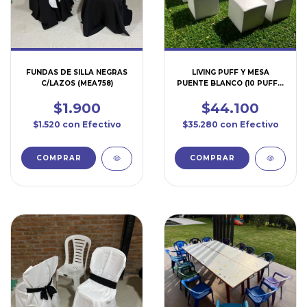
FUNDAS DE SILLA NEGRAS
LIVING PUFF Y MESA
C/LAZOS (MEA758)
PUENTE BLANCO (10 PUFF +
1 MESA ) (SI602)
$1.900
$44.100
$1.520
con
Efectivo
$35.280
con
Efectivo