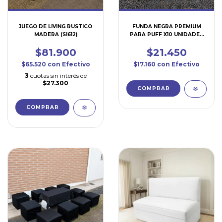
JUEGO DE LIVING RUSTICO
FUNDA NEGRA PREMIUM
MADERA (SI612)
PARA PUFF X10 UNIDADES
(SI650)
$81.900
$21.450
$65.520
con
Efectivo
$17.160
con
Efectivo
3
cuotas sin interés de
$27.300