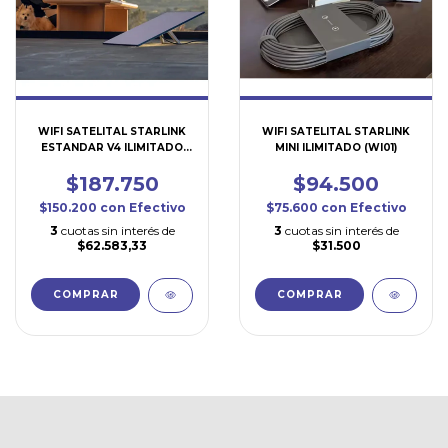
WIFI SATELITAL STARLINK
WIFI SATELITAL STARLINK
ESTANDAR V4 ILIMITADO
MINI ILIMITADO (WI01)
(WI02)
$187.750
$94.500
$150.200
con
Efectivo
$75.600
con
Efectivo
3
cuotas sin interés de
3
cuotas sin interés de
$62.583,33
$31.500