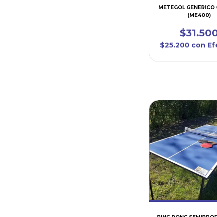
METEGOL GENERICO 
(ME400)
$31.50
$25.200
con
Ef