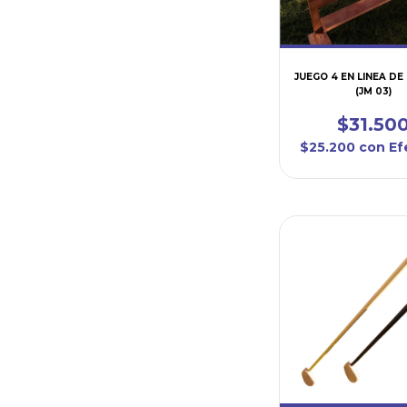
JUEGO 4 EN LINEA D
(JM 03)
$31.50
$25.200
con
Ef