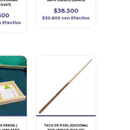
OFESIONAL
SAPO CLASICO (SA403)
(PO407)
$38.500
500
$30.800
con
Efectivo
n
Efectivo
E PREVIA (
TACO DE POOL ADICIONAL