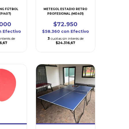
ONG FÚTBOL
METEGOL ESTADIO RETRO
PI407)
PROFESIONAL (ME401)
.000
$72.950
n
Efectivo
$58.360
con
Efectivo
interés de
3
cuotas sin interés de
6,67
$24.316,67