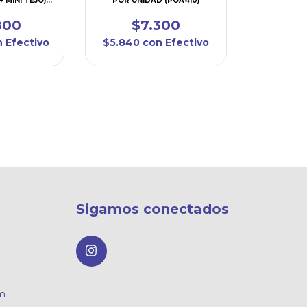
 MINI TEJO)
POR UNIDAD (POA410)
1)
800
$7.300
n
Efectivo
$5.840
con
Efectivo
Sigamos conectados
om