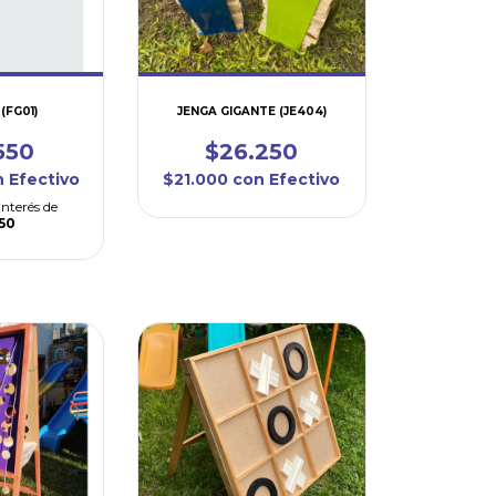
(FG01)
JENGA GIGANTE (JE404)
550
$26.250
n
Efectivo
$21.000
con
Efectivo
interés de
850