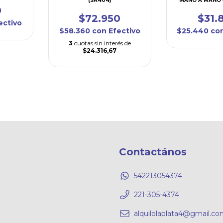
(SA404)
MANO A MANO +
0
(JP0
$72.950
$31.
ectivo
$58.360
con
Efectivo
$25.440
co
3
cuotas sin interés de
$24.316,67
Contactános
542213054374
221-305-4374
alquilolaplata4@gmail.c