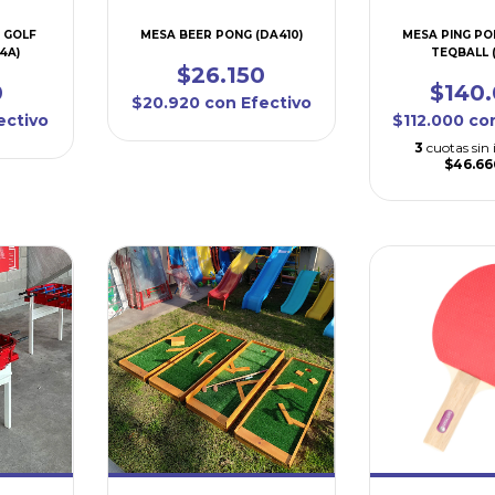
E GOLF
MESA BEER PONG (DA410)
MESA PING P
4A)
TEQBALL (
$26.150
0
$140
$20.920
con
Efectivo
ectivo
$112.000
co
3
cuotas sin 
$46.66