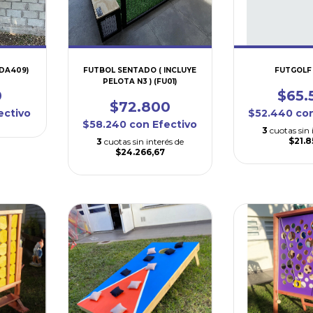
DA409)
FUTBOL SENTADO ( INCLUYE
FUTGOLF 
PELOTA N3 ) (FU01)
0
$65.
$72.800
ectivo
$52.440
co
$58.240
con
Efectivo
3
cuotas sin 
$21.
3
cuotas sin interés de
$24.266,67