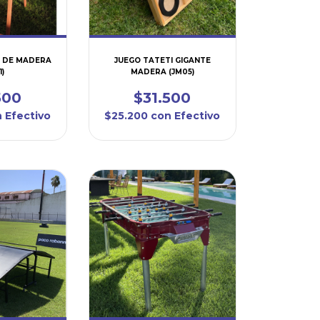
E DE MADERA
JUEGO TATETI GIGANTE
1)
MADERA (JM05)
500
$31.500
n
Efectivo
$25.200
con
Efectivo