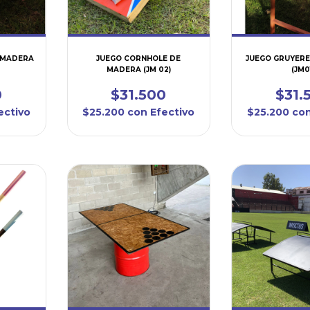
E MADERA
JUEGO CORNHOLE DE
JUEGO GRUYER
MADERA (JM 02)
(JM0
0
$31.500
$31.
ectivo
$25.200
con
Efectivo
$25.200
co