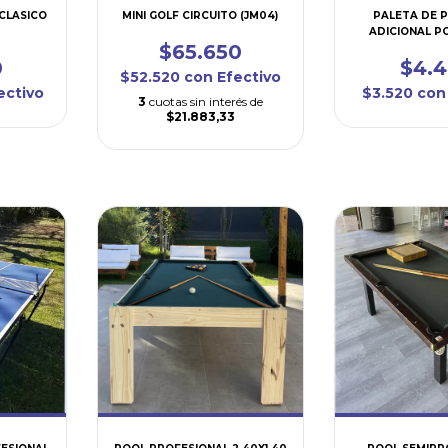
CLASICO
MINI GOLF CIRCUITO (JM04)
PALETA DE 
ADICIONAL P
$65.650
(PIA4
0
$4.
$52.520
con
Efectivo
ectivo
$3.520
con
3
cuotas sin interés de
$21.883,33