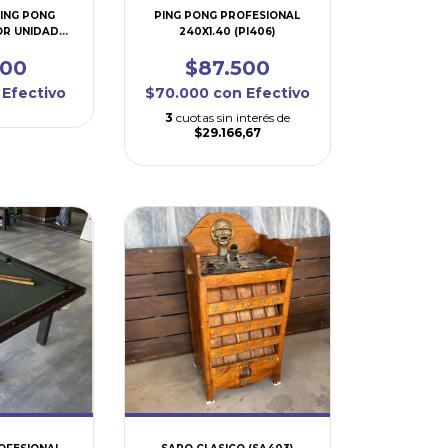
PING PONG
PING PONG PROFESIONAL
OR UNIDAD
240X1.40 (PI406)
10)
400
$87.500
Efectivo
$70.000
con
Efectivo
3
cuotas sin interés de
$29.166,67