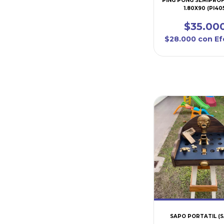
PING PONG SEMIPRO
1.80X90 (PI40
$35.00
$28.000
con
Ef
SAPO PORTATIL (S