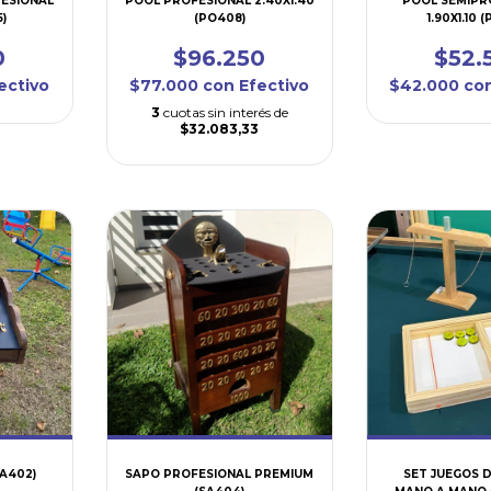
FESIONAL
POOL PROFESIONAL 2.40X1.40
POOL SEMIPR
5)
(PO408)
1.90X1.10 
0
$96.250
$52.
ectivo
$77.000
con
Efectivo
$42.000
co
3
cuotas sin interés de
$32.083,33
A402)
SAPO PROFESIONAL PREMIUM
SET JUEGOS D