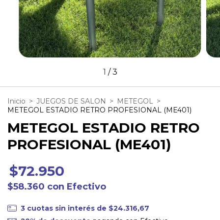
1
/
3
Inicio
>
JUEGOS DE SALON
>
METEGOL
>
METEGOL ESTADIO RETRO PROFESIONAL (ME401)
METEGOL ESTADIO RETRO
PROFESIONAL (ME401)
$72.950
$58.360
con
Efectivo
3
cuotas sin interés de
$24.316,67