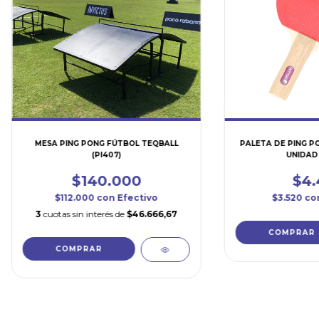
MESA PING PONG FÚTBOL TEQBALL
PALETA DE PING P
(PI407)
UNIDAD 
$140.000
$4.
$112.000
con
Efectivo
$3.520
co
3
cuotas sin interés de
$46.666,67