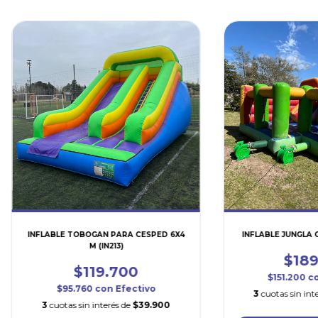
INFLABLE TOBOGAN PARA CESPED 6X4
INFLABLE JUNGLA G
M (IN213)
$189
$119.700
$151.200
c
$95.760
con
Efectivo
3
cuotas sin int
3
cuotas sin interés de
$39.900