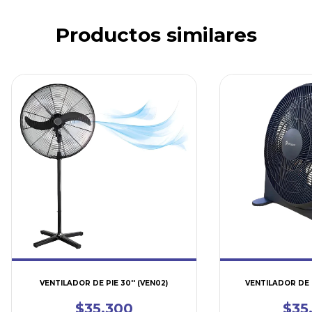
Productos similares
VENTILADOR DE PIE 30'' (VEN02)
VENTILADOR DE PI
$35.300
$35